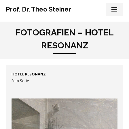
Prof. Dr. Theo Steiner
Profil
FOTOGRAFIEN – HOTEL
Lehre aktuell
RESONANZ
Lehre bis 2014
Vita
HOTEL RESONANZ
Texte
Foto Serie
Publikationen
Fotografien
Projekte
Werkschau Wiesbaden